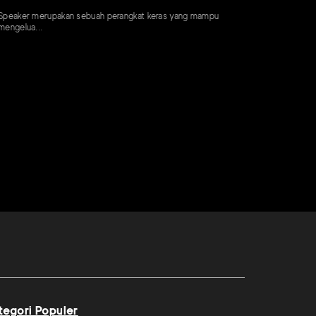
ker merupakan sebuah perangkat keras yang mampu
elua...
tegori Populer