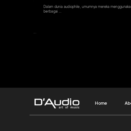
Dalam dunia audiophile, umumnya mereka menggunakan
berbagai ...
Audio
 amplifier lokal...
Home
Ab