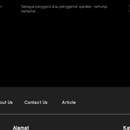
Sebagai pengguna atau penggemar speaker, tentunya
Spea
berkaitan ...
meng
out Us
Contact Us
Article
Alamat
Ka