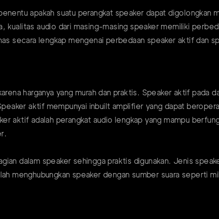
penentu apakah suatu perangkat speaker dapat digolongkan men
, kualitas audio dari masing-masing speaker memiliki perbe
ahas secara lengkap mengenai perbedaan speaker aktif dan sp
 karena harganya yang murah dan praktis. Speaker aktif pada
Speaker aktif mempunyai inbuilt amplifier yang dapat beropera
er aktif adalah perangkat audio lengkap yang mampu berfungs
r.
gian dalam speaker sehingga praktis digunakan. Jenis speake
alah menghubungkan speaker dengan sumber suara seperti mik